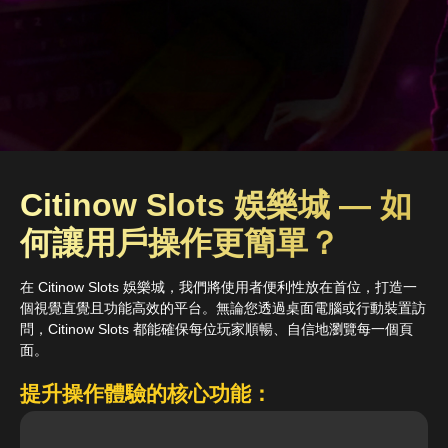
Citinow Slots 娛樂城 — 如
何讓用戶操作更簡單？
在 Citinow Slots 娛樂城，我們將使用者便利性放在首位，打造一
個視覺直覺且功能高效的平台。無論您透過桌面電腦或行動裝置訪
問，Citinow Slots 都能確保每位玩家順暢、自信地瀏覽每一個頁
面。
提升操作體驗的核心功能：