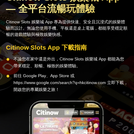
— 全平台流暢玩體驗
Citinow Slots 娛樂城 App 專為提供快速、安全且沉浸式的娛樂體
驗而設計。無論您使用手機、平板還是桌上電腦，都能享受穩定順
暢的遊戲體驗與極致娛樂快感。
Citinow Slots App 下載指南
不論您在家中還是外出，Citinow Slots 娛樂城 App 都能為您
帶來穩定、順暢、極致的娛樂體驗。
前往 Google Play、App Store 或
https://www.google.com/search?q=hkcitinow.com 立即下載，
開啟您的專屬娛樂之旅！