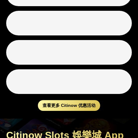
查看更多 Citinow 优惠活动
Citinow Slots 娛樂城 App