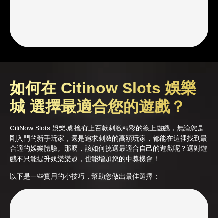
如何在 Citinow Slots 娛樂
城 選擇最適合您的遊戲？
CitiNow Slots 娛樂城 擁有上百款刺激精彩的線上遊戲，無論您是
剛入門的新手玩家，還是追求刺激的高額玩家，都能在這裡找到最
合適的娛樂體驗。那麼，該如何挑選最適合自己的遊戲呢？選對遊
戲不只能提升娛樂樂趣，也能增加您的中獎機會！
以下是一些實用的小技巧，幫助您做出最佳選擇：