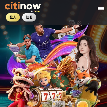
登入
註冊
首頁
Slots
遊戲規則
下載 App
每日登入獎勵
忠誠計劃
Blog
Citinow 平台介紹