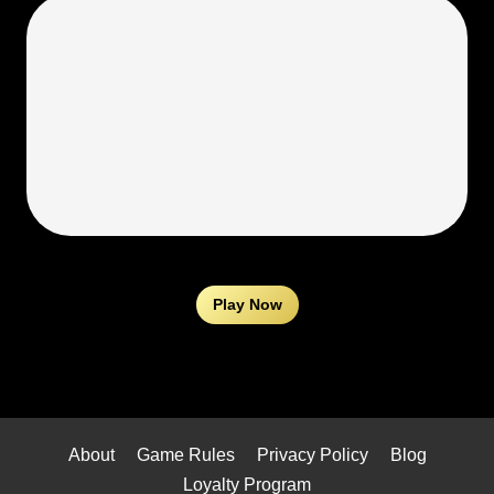
Play Now
About
Game Rules
Privacy Policy
Blog
Loyalty Program