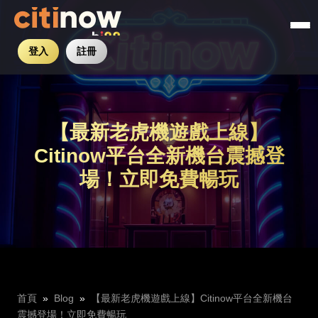
登入
註冊
首頁
Slots
【最新老虎機遊戲上線】
遊戲規則
Citinow平台全新機台震撼登
下載 App
場！立即免費暢玩
每日登入獎勵
忠誠計劃
Blog
Citinow 平台介紹
首頁
»
Blog
»
【最新老虎機遊戲上線】Citinow平台全新機台
震撼登場！立即免費暢玩