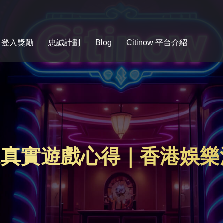
日登入獎勵
忠誠計劃
Blog
Citinow 平台介紹
w 玩家真實遊戲心得｜香港娛