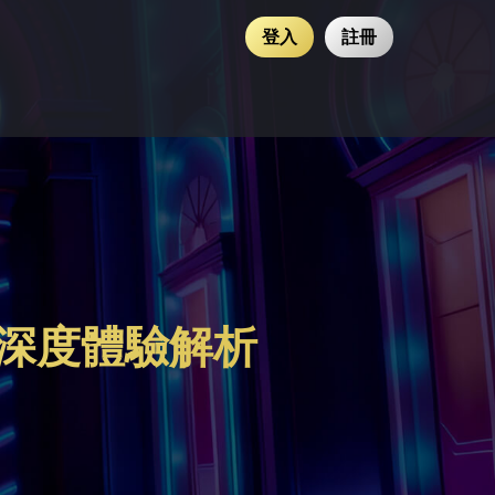
登入
註冊
樂深度體驗解析