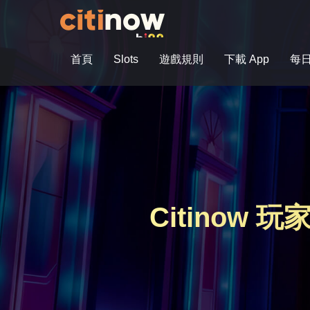
首頁
Slots
遊戲規則
下載 App
每
Citino